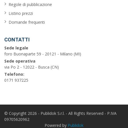
balcone
Regole di pubblicazione
Listino prezzi
garage
Domande frequenti
piscina
barbecue
CONTATTI
Sede legale
vista
foro Buonaparte 59 - 20121 - Milano (MI)
sul
Sede operativa
mare
via Po 2 - 12022 - Busca (CN)
Telefono:
0171 937225
Cerca
© Copyright 2026 - Publidok S.r.l. - All Rights Reserved - P.IVA
09705620962
Powered by
Publidok