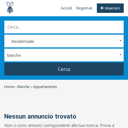
Accedi
Registrati
Inserisci
Residenziale
Marche
Cerca
Home
»
Marche
»
Appartamento
Filtri
Prezzo
Da
Nessun annuncio trovato
Non ci sono annunci corrispondenti alla tua ricerca. Prova a