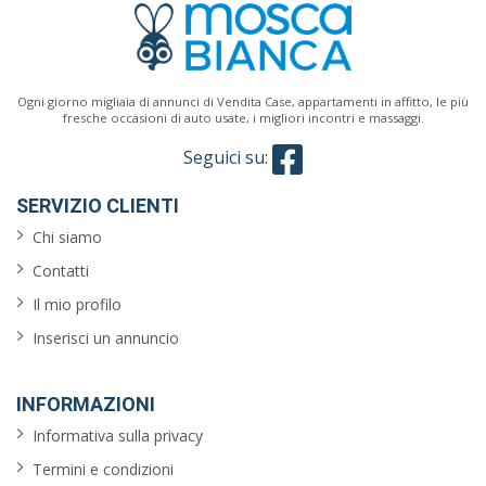
Classe
energetica
Ogni giorno migliaia di annunci di Vendita Case, appartamenti in affitto, le più
fresche occasioni di auto usate, i migliori incontri e massaggi.
Seguici su:
Caratteristiche
SERVIZIO CLIENTI
giardino
Chi siamo
Contatti
ascensore
Il mio profilo
reception
Inserisci un annuncio
arredato
INFORMAZIONI
aria
Informativa sulla privacy
condizionata
Termini e condizioni