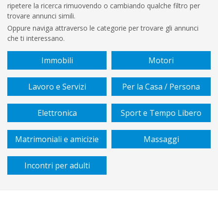
ripetere la ricerca rimuovendo o cambiando qualche filtro per
€
trovare annunci simili.
A
Oppure naviga attraverso le categorie per trovare gli annunci
che ti interessano.
€
Immobili
Motori
Sottocategoria
Lavoro e Servizi
Per la Casa / Persona
Vendita
Elettronica
Sport e Tempo Libero
/
affitto
Matrimoniali e amicizie
Massaggi
Tipo
Incontri per adulti
di
piano
Cucina