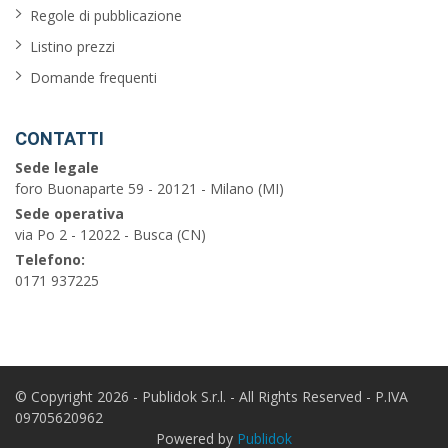
Regole di pubblicazione
Listino prezzi
Domande frequenti
CONTATTI
Sede legale
foro Buonaparte 59 - 20121 - Milano (MI)
Sede operativa
via Po 2 - 12022 - Busca (CN)
Telefono:
0171 937225
© Copyright 2026 - Publidok S.r.l. - All Rights Reserved - P.IVA
09705620962
Powered by
Publidok