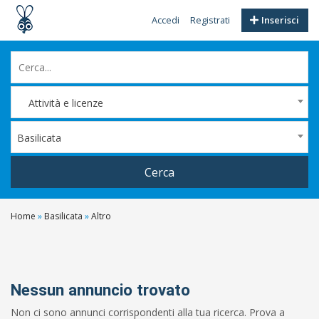
Accedi
Registrati
Inserisci
Attività e licenze
Basilicata
Cerca
Home
»
Basilicata
»
Altro
Filtri
Prezzo
Da
Nessun annuncio trovato
Non ci sono annunci corrispondenti alla tua ricerca. Prova a