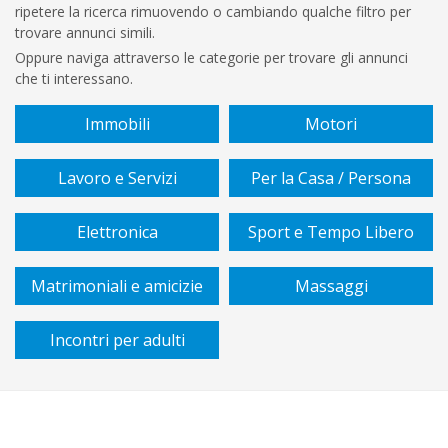
ripetere la ricerca rimuovendo o cambiando qualche filtro per
€
trovare annunci simili.
A
Oppure naviga attraverso le categorie per trovare gli annunci
che ti interessano.
€
Immobili
Motori
Sottocategoria
Lavoro e Servizi
Per la Casa / Persona
Vendita
Elettronica
Sport e Tempo Libero
/
affitto
Matrimoniali e amicizie
Massaggi
Tipo
Incontri per adulti
di
piano