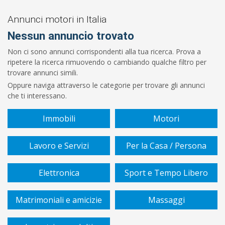
Prezzo
Da
Annunci motori in Italia
Nessun annuncio trovato
€
Non ci sono annunci corrispondenti alla tua ricerca. Prova a
ripetere la ricerca rimuovendo o cambiando qualche filtro per
A
trovare annunci simili.
Oppure naviga attraverso le categorie per trovare gli annunci
€
che ti interessano.
Immobili
Motori
Cerca
Lavoro e Servizi
Per la Casa / Persona
Elettronica
Sport e Tempo Libero
Matrimoniali e amicizie
Massaggi