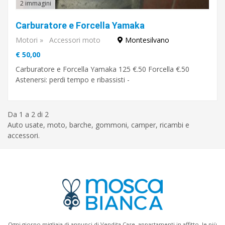
2 immagini
Carburatore e Forcella Yamaka
Motori
»
Accessori moto
Montesilvano
€ 50,00
Carburatore e Forcella Yamaka 125 €.50 Forcella €.50
Astenersi: perdi tempo e ribassisti -
Da 1 a 2 di 2
Auto usate, moto, barche, gommoni, camper, ricambi e
accessori.
Ogni giorno migliaia di annunci di Vendita Case, appartamenti in affitto, le più