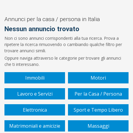
Prezzo
Da
Annunci per la casa / persona in Italia
Nessun annuncio trovato
€
Non ci sono annunci corrispondenti alla tua ricerca. Prova a
ripetere la ricerca rimuovendo o cambiando qualche filtro per
A
trovare annunci simili.
Oppure naviga attraverso le categorie per trovare gli annunci
€
che ti interessano.
Immobili
Motori
Cerca
Lavoro e Servizi
Per la Casa / Persona
Elettronica
Sport e Tempo Libero
Matrimoniali e amicizie
Massaggi