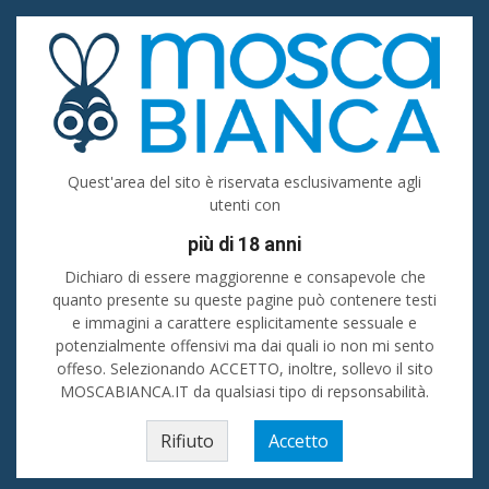
Accedi
Registrati
Inserisci
Tutte le categorie
Quest'area del sito è riservata esclusivamente agli
utenti con
Tutta Italia
più di 18 anni
Cerca
Dichiaro di essere maggiorenne e consapevole che
quanto presente su queste pagine può contenere testi
e immagini a carattere esplicitamente sessuale e
Home
»
Lazio
»
Donna cerca uomo
»
Roma (prov)
»
Roma
»
A
potenzialmente offensivi ma dai quali io non mi sento
VALMONTONE BELLA TRANS PER REALIZZARE TUTTO O TUO DESIDERIO
offeso. Selezionando ACCETTO, inoltre, sollevo il sito
PIÙ NASCOSTO SENZA LIMITI E SENZA TABÙ ( non numero privato ).
ANCHE PRIMA SPERIENZA.
MOSCABIANCA.IT da qualsiasi tipo di repsonsabilità.
Rifiuto
Accetto
A VALMONTONE BELLA TRANS PER
REALIZZARE TUTTO O TUO